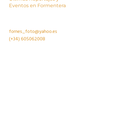
Eventos en Formentera
fornes_foto@yahoo.es
(+34)
605062008