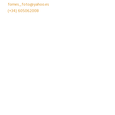
fornes_foto@yahoo.es
(+34)
605062008