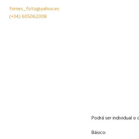
fornes_foto@yahoo.es
(+34)
605062008
Podrá ser individual o
Básico: