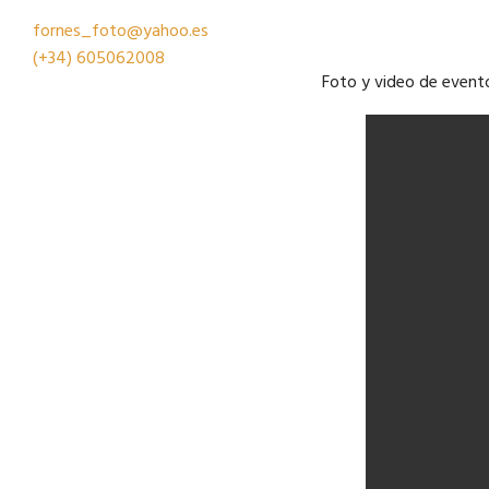
fornes_foto@yahoo.es
(+34)
605062008
Foto y video de event