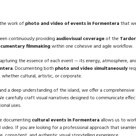
 the work of
photo and video of events in Formentera
that we 
been continuously providing
audiovisual coverage
of the
Tardor 
cumentary filmmaking
within one cohesive and agile workflow.
apturing the essence of each event — its energy, atmosphere, and 
ntera
. Documenting both
photo and video simultaneously
requ
 whether cultural, artistic, or corporate.
 and a deep understanding of the island, we offer a comprehensive
We carefully craft visual narratives designed to communicate effec
ional uses.
ce documenting
cultural events in Formentera
allows us to work 
ideo. If you are looking for a professional approach that seamle
e, consistent, and authentic visual storytelling experience.