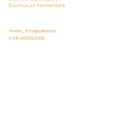
Eventos en Formentera
fornes_foto@yahoo.es
(+34)
605062008