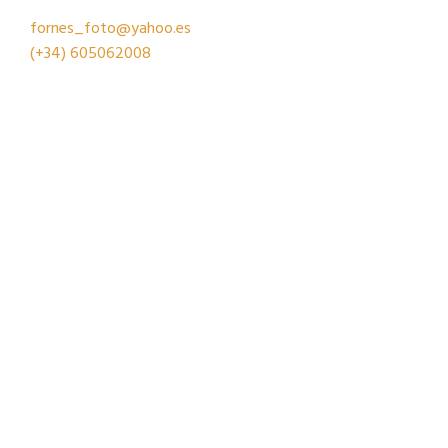
fornes_foto@yahoo.es
(+34)
605062008