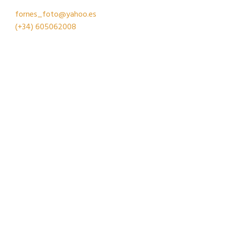
fornes_foto@yahoo.es
(+34)
605062008