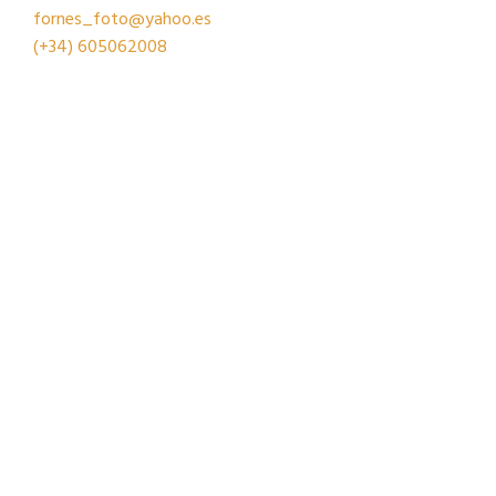
fornes_foto@yahoo.es
(+34)
605062008