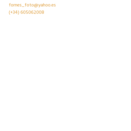
fornes_foto@yahoo.es
(+34)
605062008