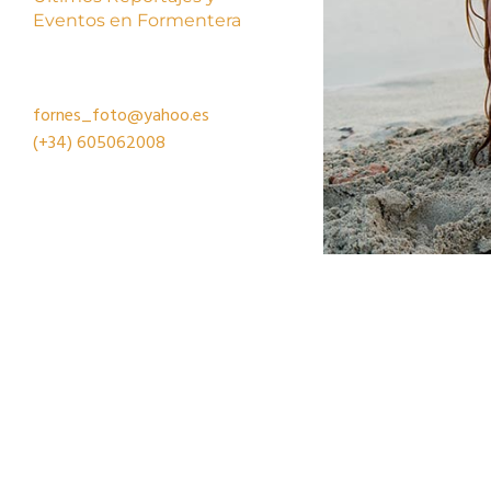
Eventos en Formentera
fornes_foto@yahoo.es
(+34)
605062008