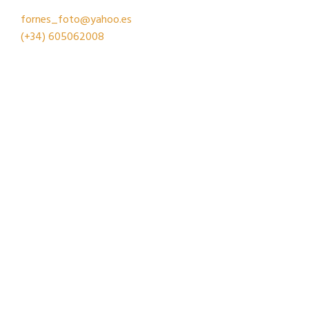
fornes_foto@yahoo.es
(+34)
605062008