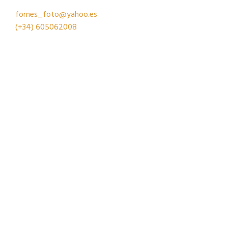
fornes_foto@yahoo.es
(+34)
605062008