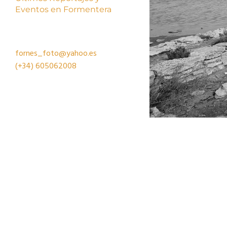
Eventos en Formentera
fornes_foto@yahoo.es
(+34)
605062008