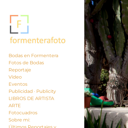
Bodas en Formentera
Fotos de Bodas
Reportaje
Vídeo
Eventos
Publicidad · Publicity
LIBROS DE ARTISTA
ARTE
Fotocuadros
Sobre mi:
Últimos Reportajes y