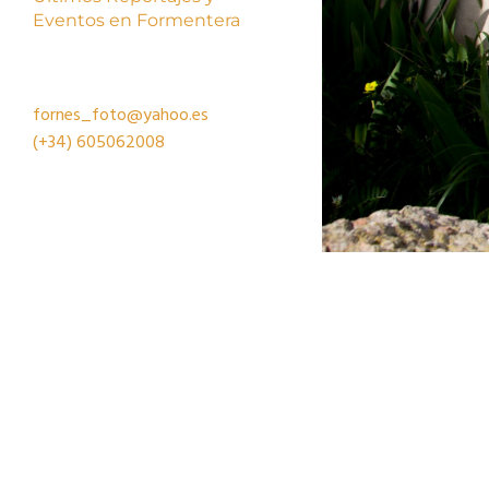
Eventos en Formentera
fornes_foto@yahoo.es
(+34)
605062008