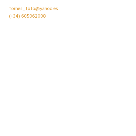
fornes_foto@yahoo.es
(+34)
605062008