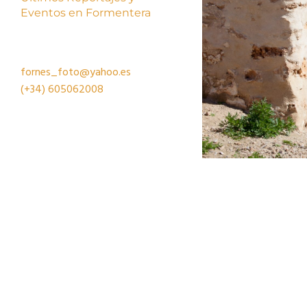
Eventos en Formentera
fornes_foto@yahoo.es
(+34)
605062008