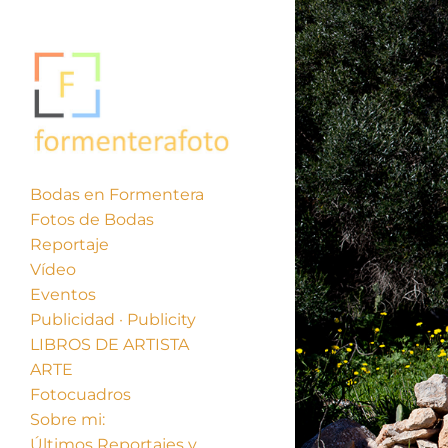
Bodas en Formentera
Fotos de Bodas
Reportaje
Vídeo
Eventos
Publicidad · Publicity
LIBROS DE ARTISTA
ARTE
Fotocuadros
Sobre mi:
Últimos Reportajes y