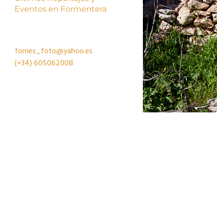
Eventos en Formentera
fornes_foto@yahoo.es
(+34)
605062008