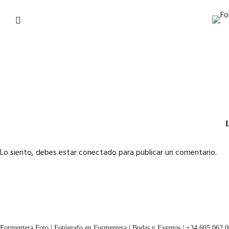
L
Lo siento, debes estar
conectado
para publicar un comentario.
Formentera Foto | Fotógrafo en Formentera | Bodas y Eventos | +34 605 062 0