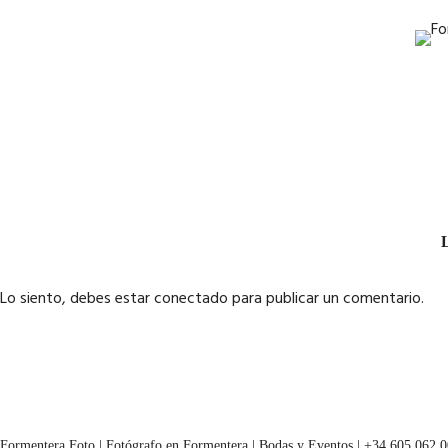
L
Lo siento, debes estar
conectado
para publicar un comentario.
Formentera Foto | Fotógrafo en Formentera | Bodas y Eventos | +34 605 062 0