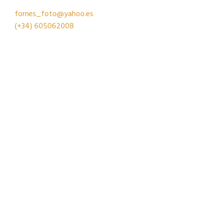
fornes_foto@yahoo.es
(+34)
605062008