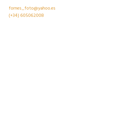
fornes_foto@yahoo.es
(+34)
605062008