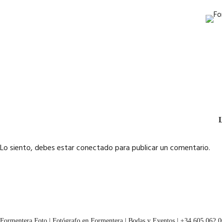
L
Lo siento, debes estar
conectado
para publicar un comentario.
Formentera Foto | Fotógrafo en Formentera | Bodas y Eventos | +34 605 062 0