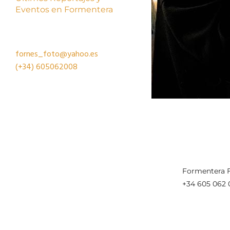
Eventos en Formentera
fornes_foto@yahoo.es
(+34)
605062008
Formentera F
+34 605 062 