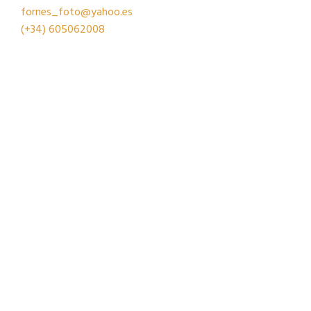
fornes_foto@yahoo.es
(+34)
605062008