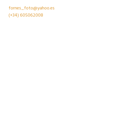
fornes_foto@yahoo.es
(+34)
605062008