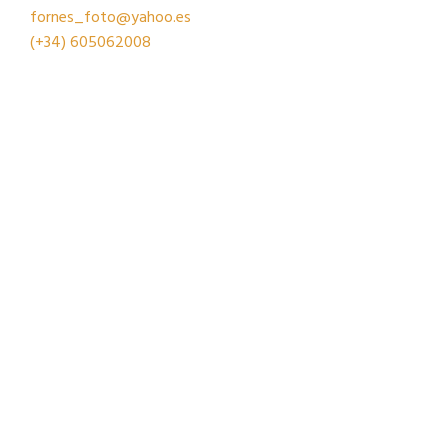
fornes_foto@yahoo.es
(+34)
605062008