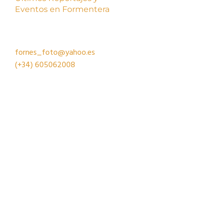
Eventos en Formentera
fornes_foto@yahoo.es
(+34)
605062008