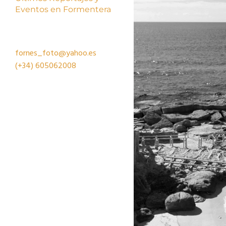
Eventos en Formentera
fornes_foto@yahoo.es
(+34)
605062008