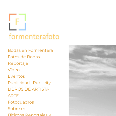
Bodas en Formentera
Fotos de Bodas
Reportaje
Vídeo
Eventos
Publicidad · Publicity
LIBROS DE ARTISTA
ARTE
Fotocuadros
Sobre mi:
Últimos Reportajes y