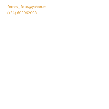
fornes_foto@yahoo.es
(+34)
605062008