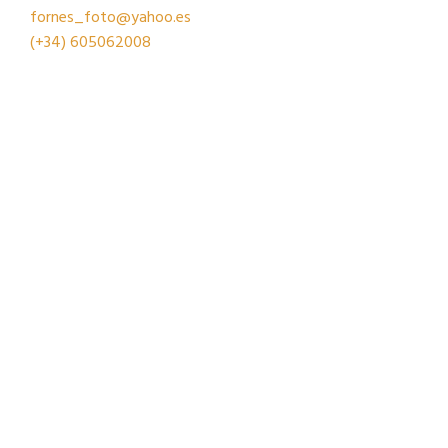
fornes_foto@yahoo.es
(+34)
605062008