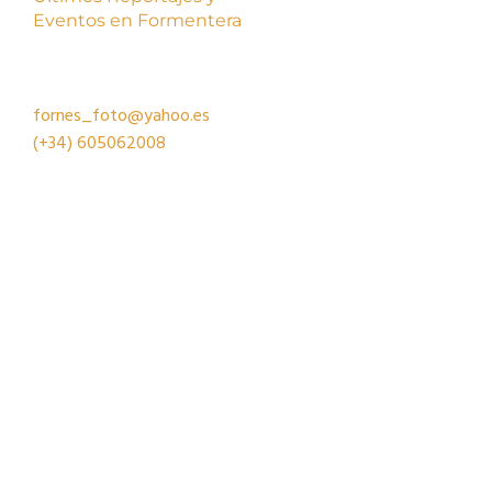
Eventos en Formentera
fornes_foto@yahoo.es
(+34)
605062008