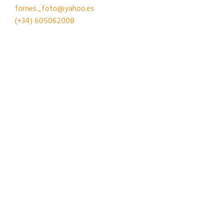
fornes_foto@yahoo.es
(+34)
605062008