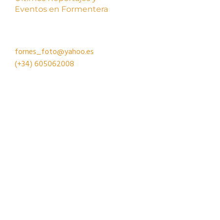
Eventos en Formentera
fornes_foto@yahoo.es
(+34)
605062008