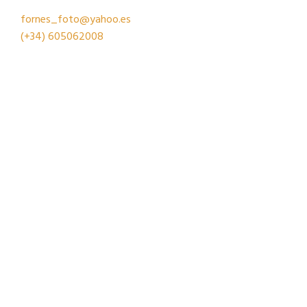
fornes_foto@yahoo.es
(+34)
605062008