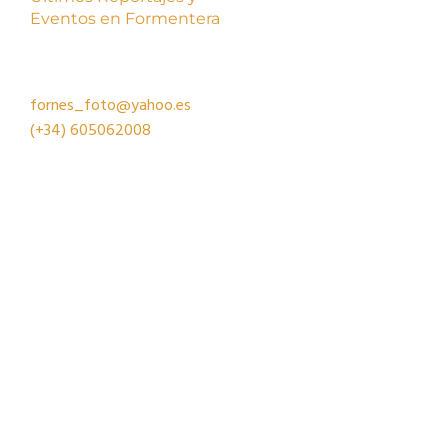
Eventos en Formentera
fornes_foto@yahoo.es
(+34)
605062008