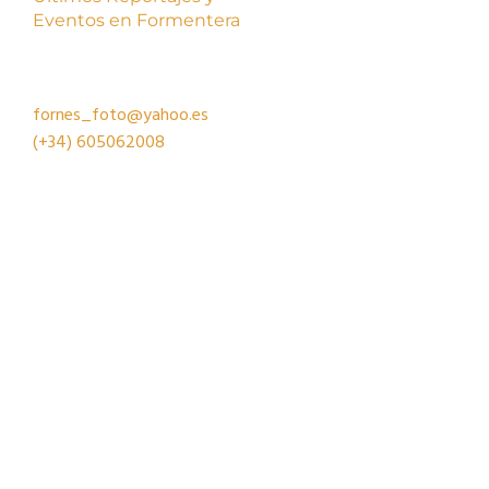
Eventos en Formentera
fornes_foto@yahoo.es
(+34)
605062008