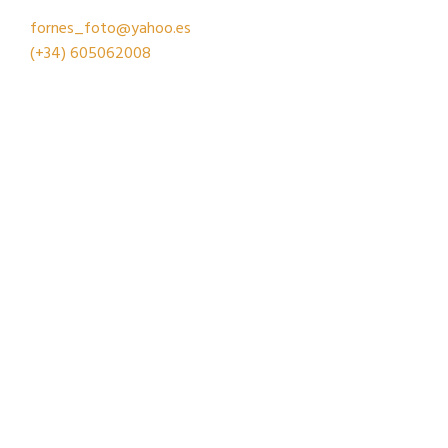
fornes_foto@yahoo.es
(+34)
605062008