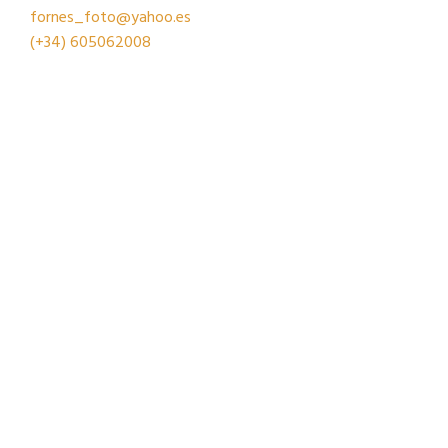
fornes_foto@yahoo.es
(+34)
605062008