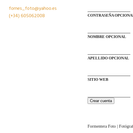
fornes_foto@yahoo.es
(+34)
605062008
CONTRASEÑA
OPCIONA
NOMBRE
OPCIONAL
APELLIDO
OPCIONAL
SITIO WEB
Crear cuenta
Formentera Foto | Fotógra