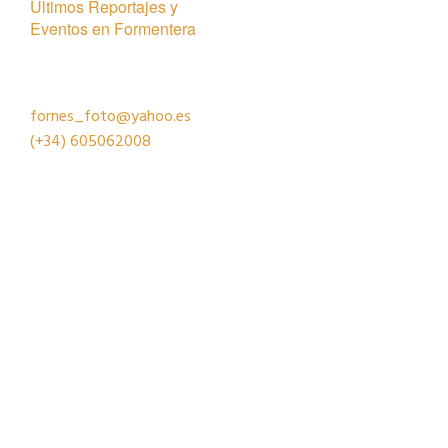
Últimos Reportajes y
Eventos en Formentera
fornes_foto@yahoo.es
(+34)
605062008