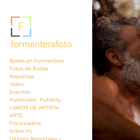
Bodas en Formentera
Fotos de Bodas
Reportaje
Vídeo
Eventos
Publicidad · Publicity
LIBROS DE ARTISTA
ARTE
Fotocuadros
Sobre mi:
Últimos Reportajes y