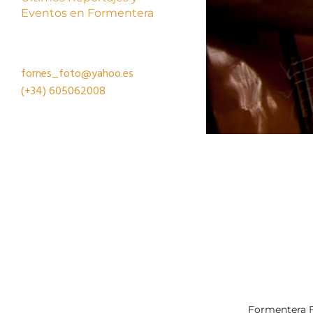
Eventos en Formentera
fornes_foto@yahoo.es
(+34)
605062008
Formentera F