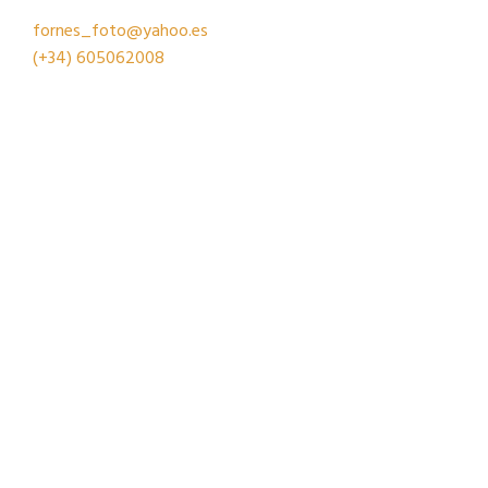
fornes_foto@yahoo.es
(+34)
605062008