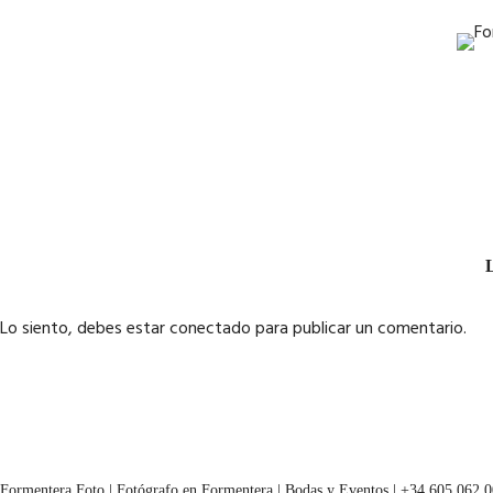
L
Lo siento, debes estar
conectado
para publicar un comentario.
Formentera Foto | Fotógrafo en Formentera | Bodas y Eventos | +34 605 062 0