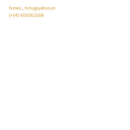
fornes_foto@yahoo.es
(+34)
605062008