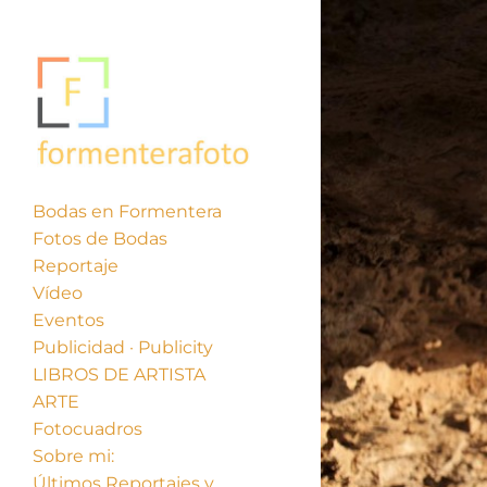
Bodas en Formentera
Fotos de Bodas
Reportaje
Vídeo
Eventos
Publicidad · Publicity
LIBROS DE ARTISTA
ARTE
Fotocuadros
Sobre mi:
Últimos Reportajes y