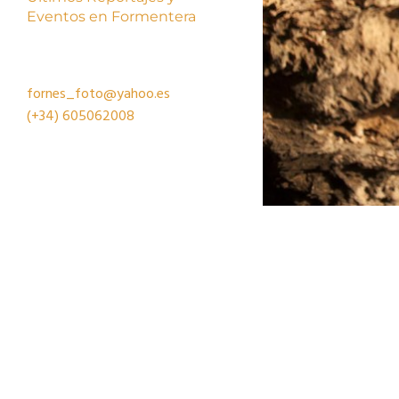
Eventos en Formentera
fornes_foto@yahoo.es
(+34)
605062008