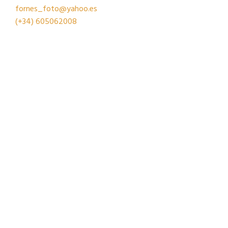
fornes_foto@yahoo.es
(+34)
605062008