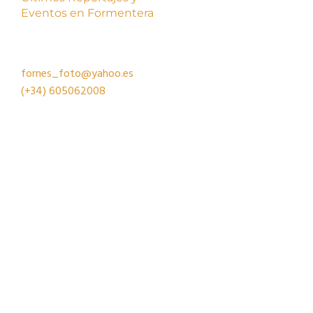
Eventos en Formentera
fornes_foto@yahoo.es
(+34)
605062008