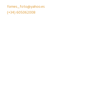
fornes_foto@yahoo.es
(+34)
605062008