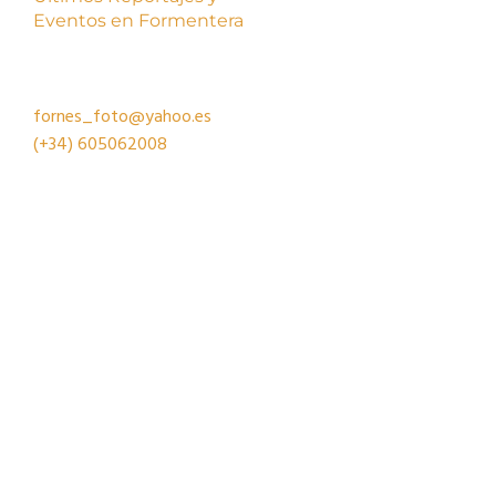
Eventos en Formentera
fornes_foto@yahoo.es
(+34)
605062008