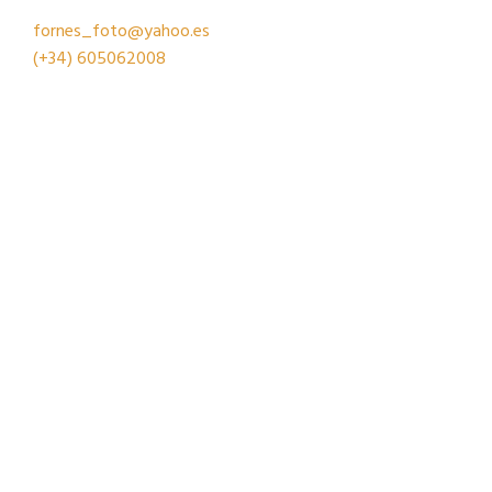
fornes_foto@yahoo.es
(+34)
605062008